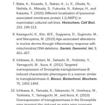
Baba, K., Kuwada, S., Nakao, A., Li, X., Okuda, N.,
Nishida, A., Mitsuda, S., Fukuoka, N., Kakeya, H., and
Kataoka, T. (2020) Different localization of lysosomal-
associated membrane protein 1 (LAMP1) in
mammalian cultured cell lines.
Histochem. Cell Biol.
153, 199-213.
Kawaguchi, K., Kim, W.E., Sugiyama, D., Sugimoto, M.,
and Maruyama, M. (2019) Age-associated alterations
in murine dermis through inflammatory response with
mitochondrial DNA deletions.
Geriatr. Gerontol. Int.
9,
451–457.
Ichikawa, A., Kotani, M., Sahashi, R., Yoshioka, Y.,
Yamaguchi, M., Ikura, K. (2011) Targeted
overexpression of Drosophila transglutaminase-B
induced characteristic phenotypes in a manner similar
to transglutaminase-A.
Biosci. Biotechnol. Biochem.
75, 1402-1404.
Ichikawa, A., Yamada, A., Sakamoto, H., Umehara, M.,
Yoshioka, Y., Yamaguchi, M., and Ikura, K. (2010)
Overexpression of transglutaminase in the Drosophila
wing imaginal disc induced an extra wing crossvein