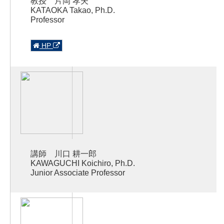
教授 片岡 孝夫
KATAOKA Takao, Ph.D.
Professor
HP
講師 川口 耕一郎
KAWAGUCHI Koichiro, Ph.D.
Junior Associate Professor