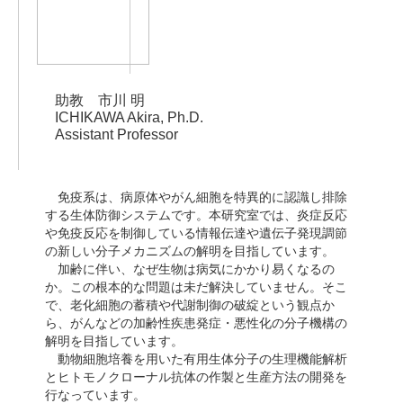
助教 市川 明
ICHIKAWA Akira, Ph.D.
Assistant Professor
免疫系は、病原体やがん細胞を特異的に認識し排除
する生体防御システムです。本研究室では、炎症反応
や免疫反応を制御している情報伝達や遺伝子発現調節
の新しい分子メカニズムの解明を目指しています。
加齢に伴い、なぜ生物は病気にかかり易くなるの
か。この根本的な問題は未だ解決していません。そこ
で、老化細胞の蓄積や代謝制御の破綻という観点か
ら、がんなどの加齢性疾患発症・悪性化の分子機構の
解明を目指しています。
動物細胞培養を用いた有用生体分子の生理機能解析
とヒトモノクローナル抗体の作製と生産方法の開発を
行なっています。