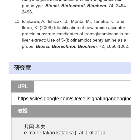
phenotype.
Biosci. Biotechnol. Biochem.
74, 2494-
2496.
Ichikawa, A., Ishizaki, J., Morita, M., Tanaka, K., and
Ikura, K. (2008) Identification of new amine acceptor
protein substrate candidates of transglutaminase in rat
liver extract: Use of 5-(biotinamido) pentylamine as a
probe.
Biosci. Biotechnol. Biochem.
72, 1056-1062.
研究室
URL
https://sites.google.com/site/cellsignalingandengineeri
教授
片岡 孝夫
e-mail：takao.kataoka [–at–] kit.ac.jp