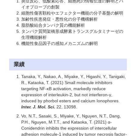
炎症反応、低酸素応答、細胞死の情報伝達の解明とバ
イオプローブの創製
細胞性傷害顆粒やエフェクター機能の分子基盤の解明
加齢性疾患発症・悪性化の分子機構解析
脂肪酸結合タンパク質の機能解析
タンパク質間架橋形成酵素トランスグルタミナーゼの
生理機能解析
機能性食品因子の感知メカニズムの解明
業績
Tanaka, Y., Nakao, A., Miyake, Y., Higashi, Y., Tanigaki,
R., Kataoka, T. (2021) Small molecule inhibitors
targeting NF-κB activation, markedly reduce
expression of interleukin-2, but not interferon-γ,
induced by phorbol esters and calcium Ionophores.
Inter. J. Mol. Sci.
22, 13098.
Vo, N.T., Sasaki, S., Miyake, Y., Nguyen, N.T., Dang,
P.H., Nguyen, M.T.T., and Kataoka, T. (2021) α-
Conidendrin inhibits the expression of intercellular
adhesion molecule-1 induced by tumor necrosis factor-