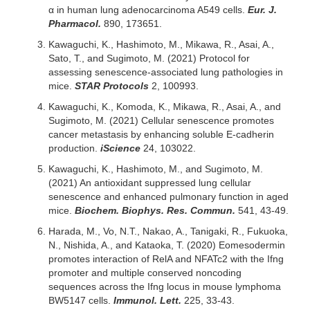
α in human lung adenocarcinoma A549 cells.
Eur. J.
Pharmacol.
890, 173651.
Kawaguchi, K., Hashimoto, M., Mikawa, R., Asai, A.,
Sato, T., and Sugimoto, M. (2021) Protocol for
assessing senescence-associated lung pathologies in
mice.
STAR Protocols
2, 100993.
Kawaguchi, K., Komoda, K., Mikawa, R., Asai, A., and
Sugimoto, M. (2021) Cellular senescence promotes
cancer metastasis by enhancing soluble E-cadherin
production.
iScience
24, 103022.
Kawaguchi, K., Hashimoto, M., and Sugimoto, M.
(2021) An antioxidant suppressed lung cellular
senescence and enhanced pulmonary function in aged
mice.
Biochem. Biophys. Res. Commun.
541, 43-49.
Harada, M., Vo, N.T., Nakao, A., Tanigaki, R., Fukuoka,
N., Nishida, A., and Kataoka, T. (2020) Eomesodermin
promotes interaction of RelA and NFATc2 with the Ifng
promoter and multiple conserved noncoding
sequences across the Ifng locus in mouse lymphoma
BW5147 cells.
Immunol. Lett.
225, 33-43.