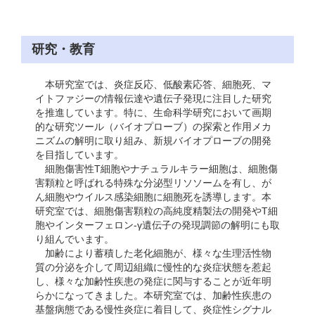
研究・教育
本研究室では、炎症反応、低酸素応答、細胞死、マ
イトファジーの情報伝達や遺伝子発現に注目した研究
を推進しています。特に、生命科学研究において画期
的な研究ツール（バイオプローブ）の探索と作用メカ
ニズムの解明に取り組み、新規バイオプローブの開発
を目指しています。
細胞傷害性T細胞やナチュラルキラー細胞は、細胞傷
害顆粒と呼ばれる特殊な分泌型リソソームを有し、が
ん細胞やウイルス感染細胞に細胞死を誘導します。本
研究室では、細胞傷害顆粒の高純度精製法の開発やT細
胞やインターフェロン-γ遺伝子の発現調節の解明にも取
り組んでいます。
加齢により蓄積した老化細胞が、様々な生理活性物
質の分泌を介して周辺組織に慢性的な炎症状態を惹起
し、様々な加齢性疾患の発症に関与することが近年明
らかになってきました。本研究室では、加齢性疾患の
基盤病態である慢性炎症に着目して、炎症性シグナル