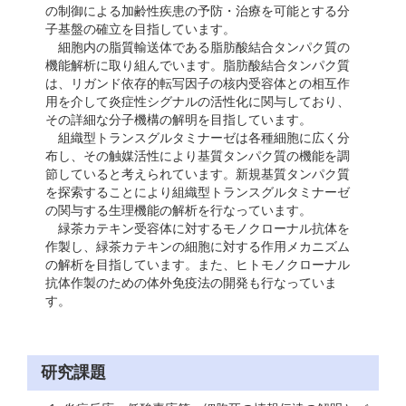
の制御による加齢性疾患の予防・治療を可能とする分
子基盤の確立を目指しています。
細胞内の脂質輸送体である脂肪酸結合タンパク質の
機能解析に取り組んでいます。脂肪酸結合タンパク質
は、リガンド依存的転写因子の核内受容体との相互作
用を介して炎症性シグナルの活性化に関与しており、
その詳細な分子機構の解明を目指しています。
組織型トランスグルタミナーゼは各種細胞に広く分
布し、その触媒活性により基質タンパク質の機能を調
節していると考えられています。新規基質タンパク質
を探索することにより組織型トランスグルタミナーゼ
の関与する生理機能の解析を行なっています。
緑茶カテキン受容体に対するモノクローナル抗体を
作製し、緑茶カテキンの細胞に対する作用メカニズム
の解析を目指しています。また、ヒトモノクローナル
抗体作製のための体外免疫法の開発も行なっていま
す。
研究課題