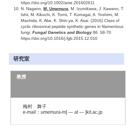
https://doi.org/10.1002/anie.201602611
N. Nagano,
M. Umemura
, M. Izumikawa, J. Kawano, T.
Ishii, M. Kikuchi, K. Tomii, T. Kumagai, A. Yoshimi, M.
Machida, K. Abe, K. Shin-ya, K. Asai. (2016) Class of
cyclic ribosomal peptide synthetic genes in filamentous
fungi.
Fungal Genetics and Biology
86: 58-70
https://doi.org/10.1016/j.fgb.2015.12.010
研究室
教授
梅村 舞子
e-mail：umemura-m[ — at — ]kit.ac.jp