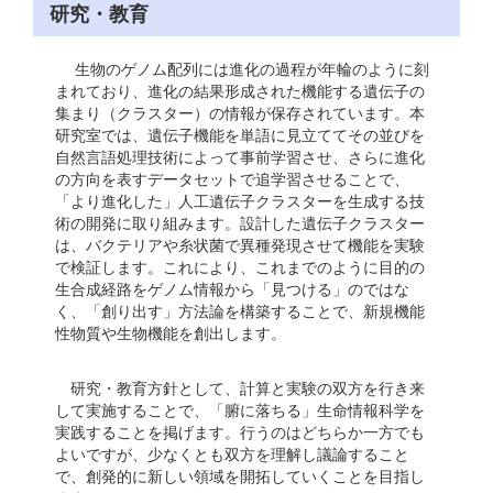
研究・教育
生物のゲノム配列には進化の過程が年輪のように刻
まれており、進化の結果形成された機能する遺伝子の
集まり（クラスター）の情報が保存されています。本
研究室では、遺伝子機能を単語に見立ててその並びを
自然言語処理技術によって事前学習させ、さらに進化
の方向を表すデータセットで追学習させることで、
「より進化した」人工遺伝子クラスターを生成する技
術の開発に取り組みます。設計した遺伝子クラスター
は、バクテリアや糸状菌で異種発現させて機能を実験
で検証します。これにより、これまでのように目的の
生合成経路をゲノム情報から「見つける」のではな
く、「創り出す」方法論を構築することで、新規機能
性物質や生物機能を創出します。
研究・教育方針として、計算と実験の双方を行き来
して実施することで、「腑に落ちる」生命情報科学を
実践することを掲げます。行うのはどちらか一方でも
よいですが、少なくとも双方を理解し議論すること
で、創発的に新しい領域を開拓していくことを目指し