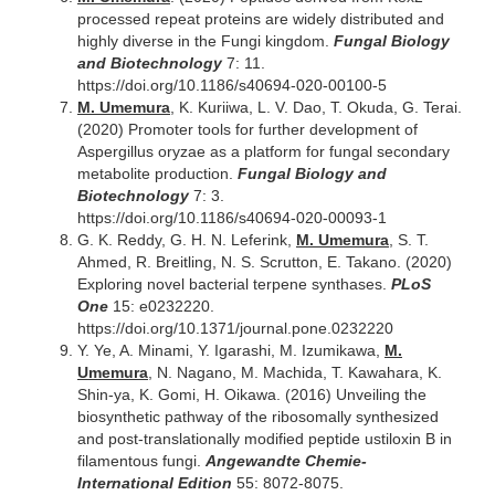
processed repeat proteins are widely distributed and
highly diverse in the Fungi kingdom.
Fungal Biology
and Biotechnology
7: 11.
https://doi.org/10.1186/s40694-020-00100-5
M. Umemura
, K. Kuriiwa, L. V. Dao, T. Okuda, G. Terai.
(2020) Promoter tools for further development of
Aspergillus oryzae as a platform for fungal secondary
metabolite production.
Fungal Biology and
Biotechnology
7: 3.
https://doi.org/10.1186/s40694-020-00093-1
G. K. Reddy, G. H. N. Leferink,
M. Umemura
, S. T.
Ahmed, R. Breitling, N. S. Scrutton, E. Takano. (2020)
Exploring novel bacterial terpene synthases.
PLoS
One
15: e0232220.
https://doi.org/10.1371/journal.pone.0232220
Y. Ye, A. Minami, Y. Igarashi, M. Izumikawa,
M.
Umemura
, N. Nagano, M. Machida, T. Kawahara, K.
Shin-ya, K. Gomi, H. Oikawa. (2016) Unveiling the
biosynthetic pathway of the ribosomally synthesized
and post-translationally modified peptide ustiloxin B in
filamentous fungi.
Angewandte Chemie-
International Edition
55: 8072-8075.