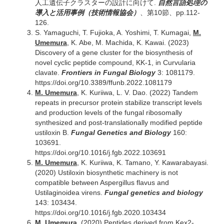
人工遺伝子クラスターの設計に向けて.
自然言語処理の
導入と活用事例（技術情報協会）
、第10節、pp.112-
126.
S. Yamaguchi, T. Fujioka, A. Yoshimi, T. Kumagai,
M.
Umemura
, K. Abe, M. Machida, K. Kawai. (2023)
Discovery of a gene cluster for the biosynthesis of
novel cyclic peptide compound, KK-1, in Curvularia
clavate.
Frontiers in Fungal Biology
3: 1081179.
https://doi.org/10.3389/ffunb.2022.1081179
M. Umemura
, K. Kuriiwa, L. V. Dao. (2022) Tandem
repeats in precursor protein stabilize transcript levels
and production levels of the fungal ribosomally
synthesized and post-translationally modified peptide
ustiloxin B.
Fungal Genetics and Biology
160:
103691.
https://doi.org/10.1016/j.fgb.2022.103691
M. Umemura
, K. Kuriiwa, K. Tamano, Y. Kawarabayasi.
(2020) Ustiloxin biosynthetic machinery is not
compatible between Aspergillus flavus and
Ustilaginoidea virens.
Fungal genetics and biology
143: 103434.
https://doi.org/10.1016/j.fgb.2020.103434
M. Umemura
. (2020) Peptides derived from Kex2-